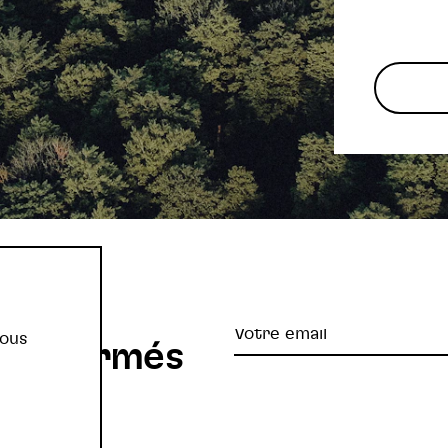
re
Votre
vous
z informés
email