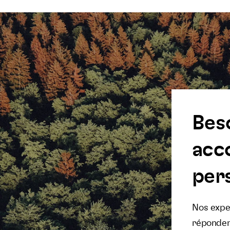
Bes
acc
pers
Nos exper
réponden