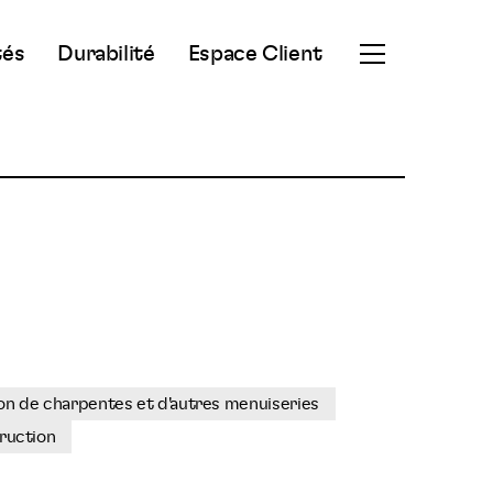
tés
Durabilité
Espace Client
Ouvrir
le
menu
secondaire
on de charpentes et d'autres menuiseries
ruction