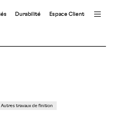
tés
Durabilité
Espace Client
Ouvrir
le
menu
secondaire
Autres travaux de finition