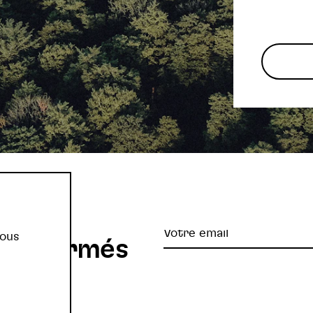
re
Votre
vous
z informés
email