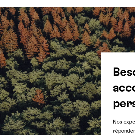
Bes
acc
pers
Nos exper
réponden