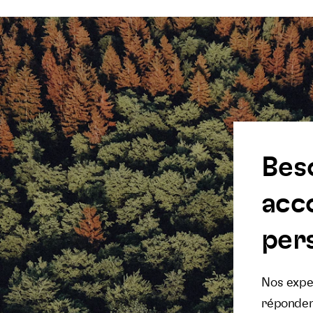
Bes
acc
pers
Nos exper
réponden