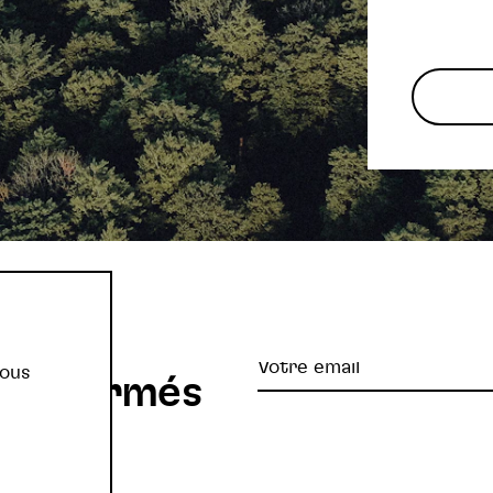
re
Votre
vous
z informés
email