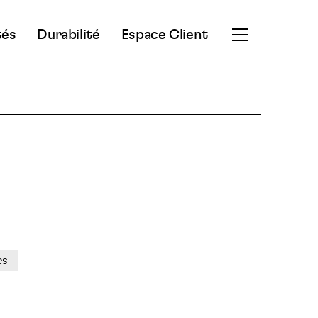
tés
Durabilité
Espace Client
Ouvrir
le
menu
secondaire
es