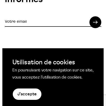
Votre
email
© 2022 SPI. Tous droits réservés.
Utilisation de cookies
Suivez
Suivez
Suivez
En poursuivant votre navigation sur ce site,
nous
nous
nous
Suivez
vous acceptez l’utilisation de cookies.
Mentions légales
sur
sur
sur
nous
Protection des données
Facebook
Twitter
YouTube
sur
Politique en matière de cookies
LinkedIn
J'accepte
La
niche