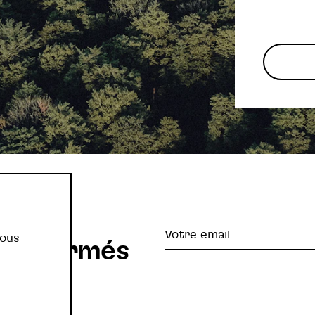
re
Votre
vous
z informés
email