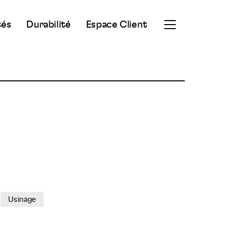
tés
Durabilité
Espace Client
Ouvrir
le
menu
secondaire
Usinage