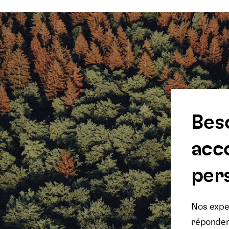
Bes
acc
pers
Nos exper
réponden