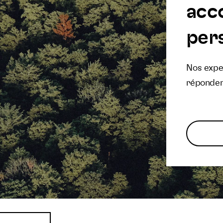
acc
pers
Nos exper
réponden