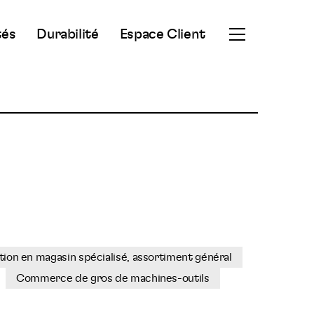
tés
Durabilité
Espace Client
Ouvrir
le
menu
secondaire
on en magasin spécialisé, assortiment général
Commerce de gros de machines-outils