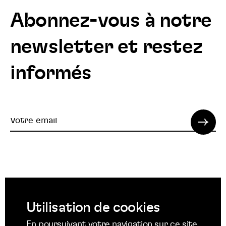
Abonnez-vous à notre
newsletter et restez
informés
Votre
email
© 2022 SPI. Tous droits réservés.
Utilisation de cookies
Suivez
Suivez
Suivez
En poursuivant votre navigation sur ce site,