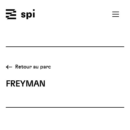
Spi
Ouvrir
le
menu
secondai
Retour au parc
FREYMAN