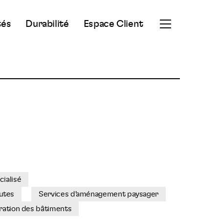
tés
Durabilité
Espace Client
Ouvrir
le
menu
secondaire
cialisé
utes
Services d'aménagement paysager
ration des bâtiments