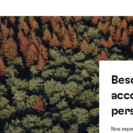
Bes
acc
pers
Nos exper