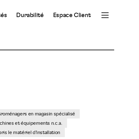
tés
Durabilité
Espace Client
Ouvrir
le
menu
secondaire
troménagers en magasin spécialisé
hines et équipements n.c.a.
s le matériel d'installation