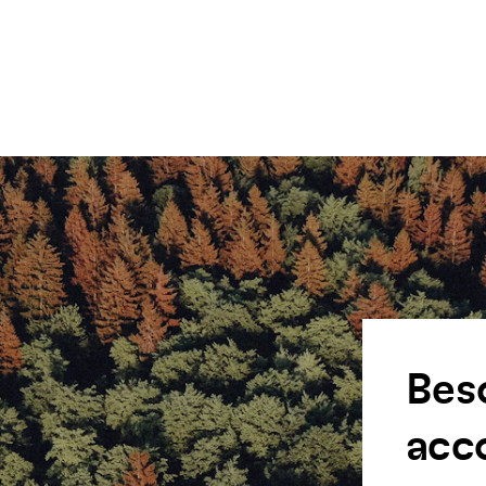
Bes
acc