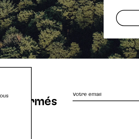
re
Votre
vous
z informés
email