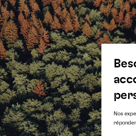
Bes
acc
pers
Nos exper
réponden