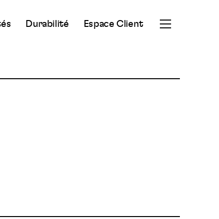
tés
Durabilité
Espace Client
Ouvrir
le
menu
secondaire