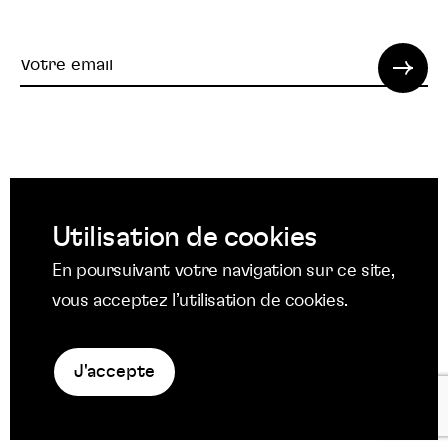
Votre
email
© 2022 SPI. Tous droits réservés.
Utilisation de cookies
Suivez
Suivez
Suivez
En poursuivant votre navigation sur ce site,
nous
nous
nous
Suivez
vous acceptez l’utilisation de cookies.
Mentions légales
sur
sur
sur
nous
Protection des données
Facebook
Twitter
YouTube
sur
Politique en matière de cookies
LinkedIn
J'accepte
La
niche
agency