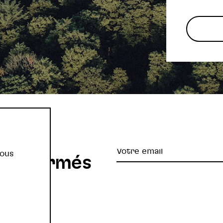
re
Votre
vous
z informés
email