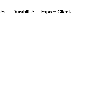
tés
Durabilité
Espace Client
Ouvrir
le
menu
secondaire