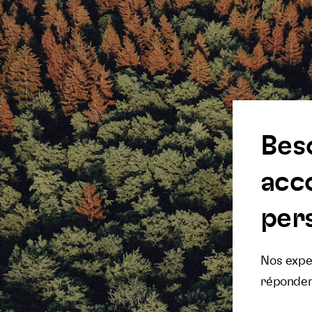
Bes
acc
pers
Nos exper
réponden