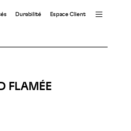
tés
Durabilité
Espace Client
Ouvrir
le
menu
secondaire
D FLAMÉE