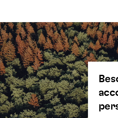
Bes
acc
pers