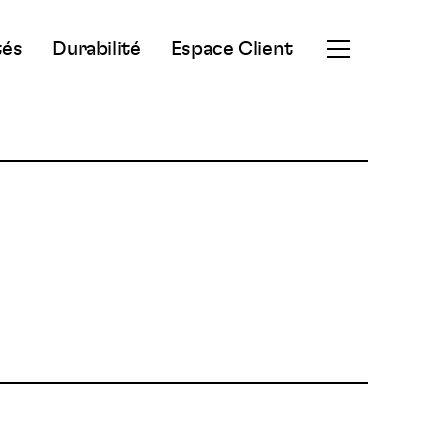
tés
Durabilité
Espace Client
Ouvrir
le
menu
secondaire