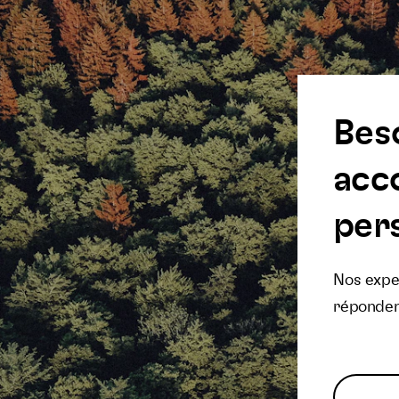
Bes
acc
pers
Nos exper
réponden