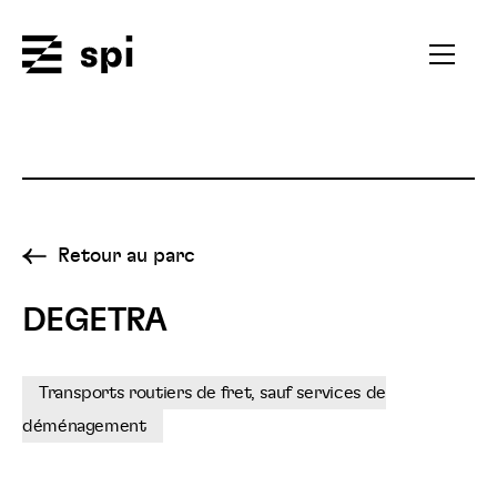
Spi
Ouvrir
le
menu
secondai
Retour au parc
DEGETRA
Transports routiers de fret, sauf services de
déménagement