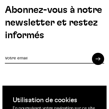
Abonnez-vous à notre
newsletter et restez
informés
Votre
email
© 2022 SPI. Tous droits réservés.
Utilisation de cookies
Suivez
Suivez
Suivez
En poursuivant votre navigation sur ce site,