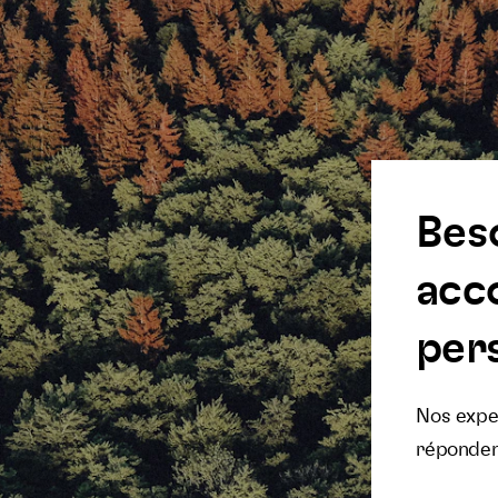
Bes
acc
pers
Nos exper
réponden