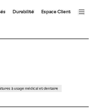
tés
Durabilité
Espace Client
Ouvrir
le
menu
secondaire
itures à usage médical et dentaire