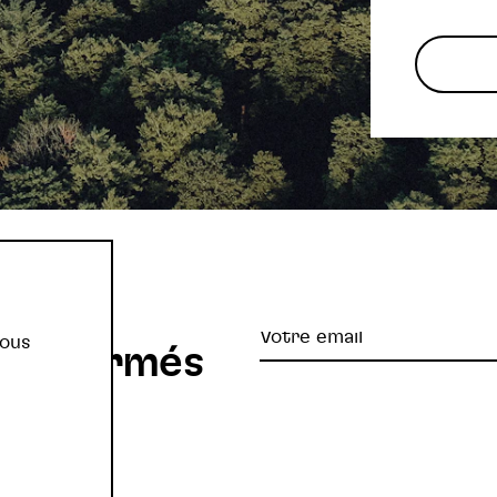
re
Votre
vous
z informés
email