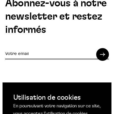
Abonnez-vous à notre
newsletter et restez
informés
Votre
email
© 2022 SPI. Tous droits réservés.
Utilisation de cookies
Suivez
Suivez
Suivez
En poursuivant votre navigation sur ce site,
nous
nous
nous
Suivez
vous acceptez l’utilisation de cookies.