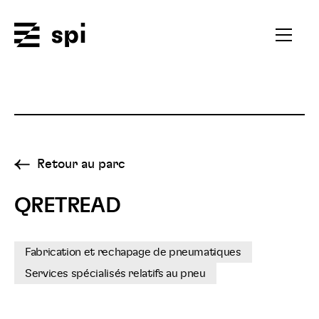
Spi
Ouvrir
le
menu
secondai
Retour au parc
QRETREAD
Fabrication et rechapage de pneumatiques
Services spécialisés relatifs au pneu