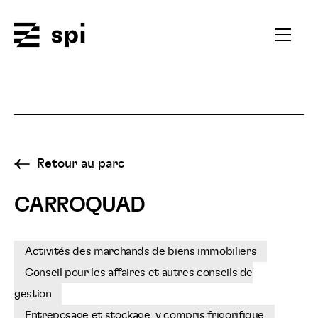
Spi
Ouvrir
le
menu
secondai
Retour au parc
CARROQUAD
Activités des marchands de biens immobiliers
Conseil pour les affaires et autres conseils de
gestion
Entreposage et stockage, y compris frigorifique