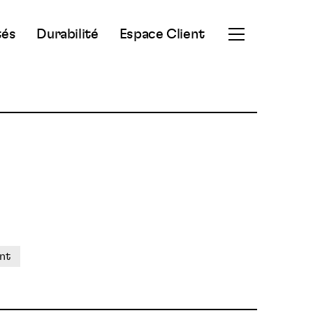
tés
Durabilité
Espace Client
Ouvrir
le
menu
secondaire
nt