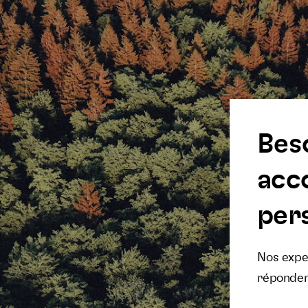
Bes
acc
pers
Nos exper
réponden