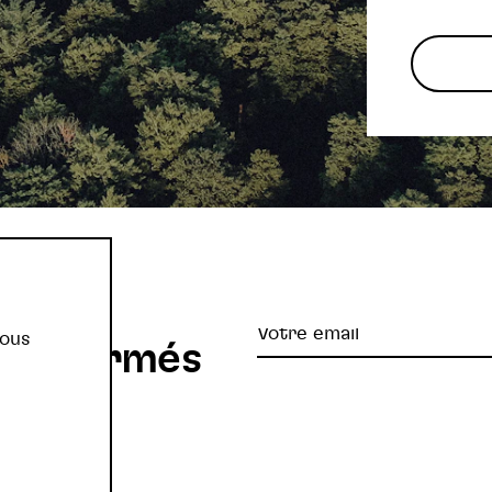
re
Votre
vous
z informés
email