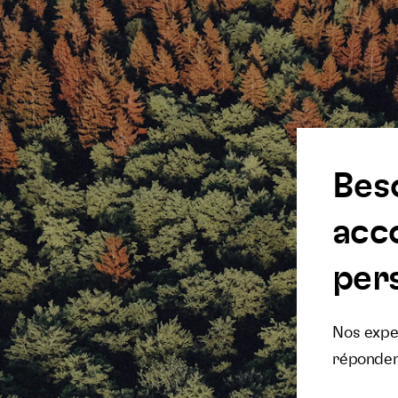
Bes
acc
pers
Nos exper
réponden