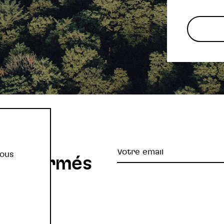
re
Votre
vous
z informés
email