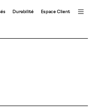
tés
Durabilité
Espace Client
Ouvrir
le
menu
secondaire