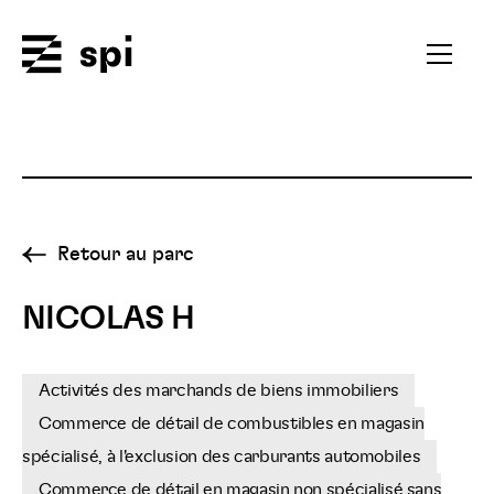
Spi
Ouvrir
le
menu
secondai
Retour au parc
NICOLAS H
Activités des marchands de biens immobiliers
Commerce de détail de combustibles en magasin
spécialisé, à l'exclusion des carburants automobiles
Commerce de détail en magasin non spécialisé sans