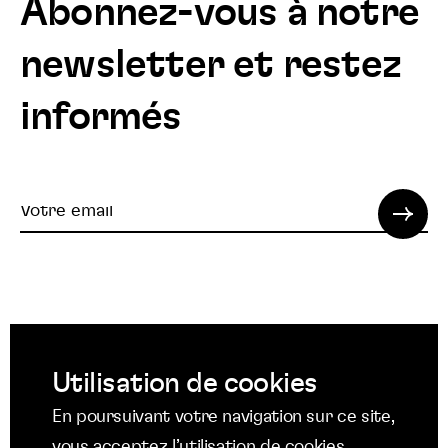
Abonnez-vous à notre
newsletter et restez
informés
Votre
email
© 2022 SPI. Tous droits réservés.
Utilisation de cookies
Suivez
Suivez
Suivez
En poursuivant votre navigation sur ce site,
nous
nous
nous
Suivez
vous acceptez l’utilisation de cookies.