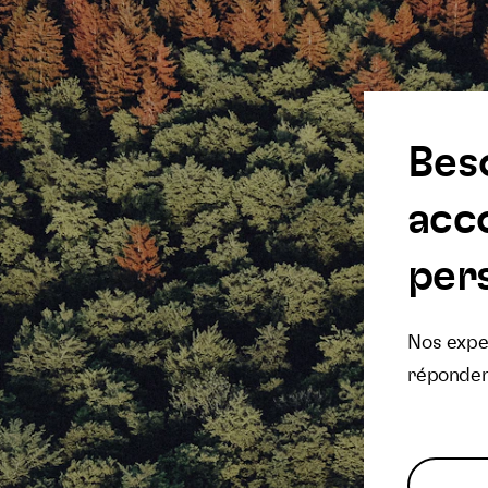
Bes
acc
pers
Nos exper
réponden