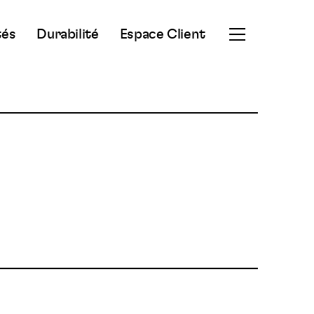
tés
Durabilité
Espace Client
Ouvrir
le
menu
secondaire