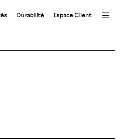
tés
Durabilité
Espace Client
Ouvrir
le
menu
secondaire