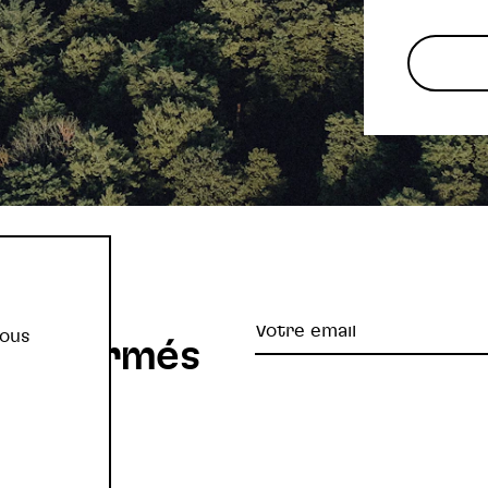
re
Votre
vous
z informés
email