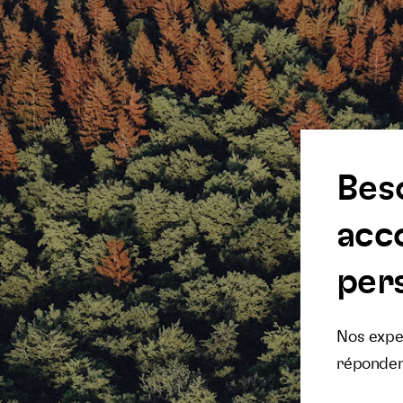
Bes
acc
pers
Nos exper
réponden