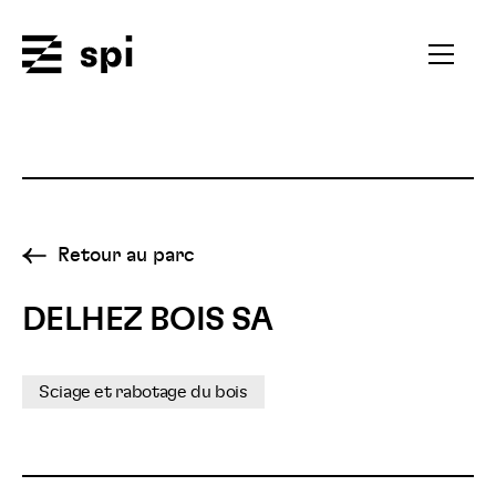
Spi
Ouvrir
le
menu
secondai
Retour au parc
DELHEZ BOIS SA
Sciage et rabotage du bois