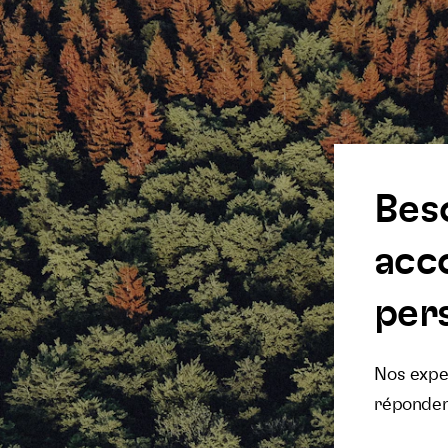
Bes
acc
pers
Nos exper
réponden