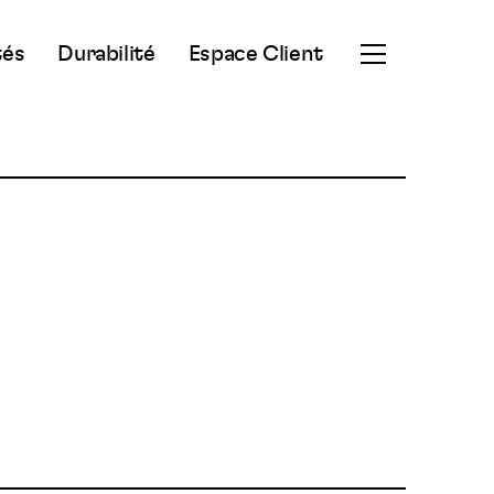
tés
Durabilité
Espace Client
Ouvrir
le
menu
secondaire