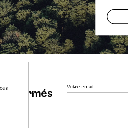
re
Votre
vous
z informés
email