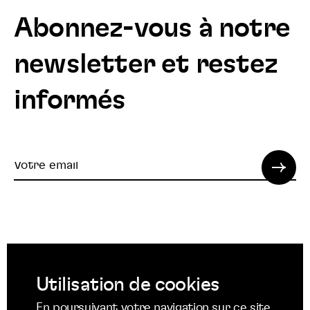
Abonnez-vous à notre
newsletter et restez
informés
Votre
email
© 2022 SPI. Tous droits réservés.
Utilisation de cookies
Suivez
Suivez
Suivez
En poursuivant votre navigation sur ce site,