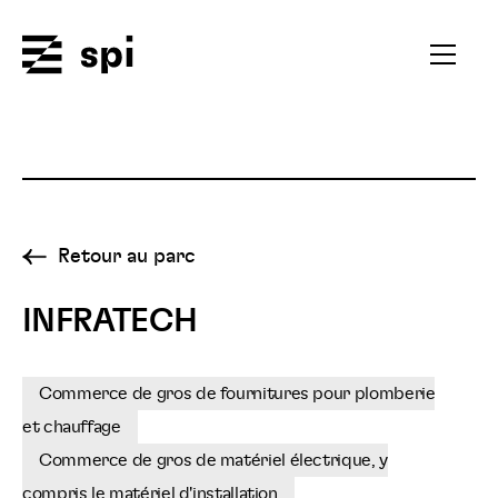
Spi
Ouvrir
le
menu
secondai
Retour au parc
INFRATECH
Commerce de gros de fournitures pour plomberie
et chauffage
Commerce de gros de matériel électrique, y
compris le matériel d'installation