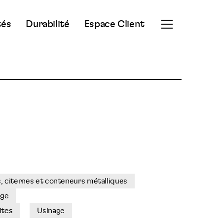
tés
Durabilité
Espace Client
Ouvrir
le
menu
secondaire
s, citernes et conteneurs métalliques
rge
ites
Usinage