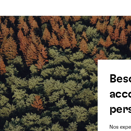
Bes
acc
pers
Nos exper