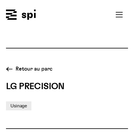
Spi
Ouvrir
le
menu
secondai
Retour au parc
LG PRECISION
Usinage