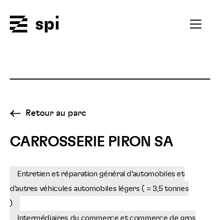
Spi
Ouvrir
le
menu
secondai
Retour au parc
CARROSSERIE PIRON SA
Entretien et réparation général d'automobiles et
d'autres véhicules automobiles légers ( = 3,5 tonnes
)
Intermédiaires du commerce et commerce de gros