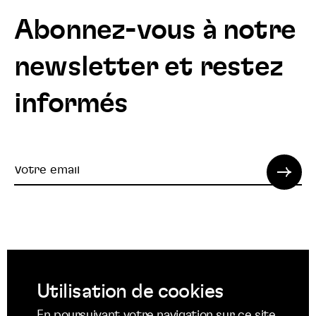
Abonnez-vous à notre
newsletter et restez
informés
Votre
email
© 2022 SPI. Tous droits réservés.
Utilisation de cookies
Suivez
Suivez
Suivez
En poursuivant votre navigation sur ce site,