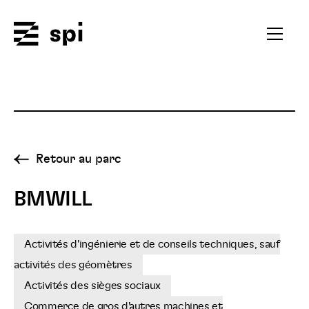
Spi
Ouvrir
le
menu
secondai
Retour au parc
BMWILL
Activités d'ingénierie et de conseils techniques, sauf
activités des géomètres
Activités des sièges sociaux
Commerce de gros d'autres machines et