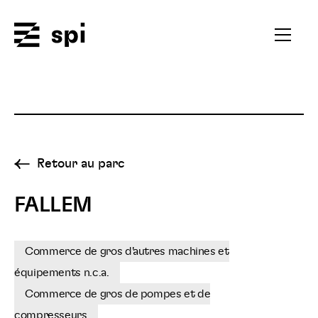
Spi
Ouvrir
le
menu
secondai
Retour au parc
FALLEM
Commerce de gros d'autres machines et
équipements n.c.a.
Commerce de gros de pompes et de
compresseurs