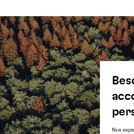
Bes
acc
pers
Nos exper