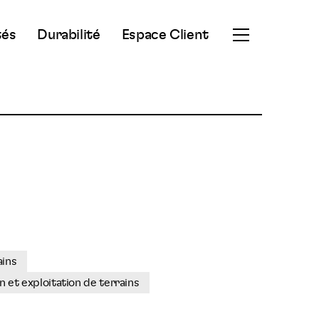
tés
Durabilité
Espace Client
Ouvrir
le
menu
secondaire
ains
n et exploitation de terrains