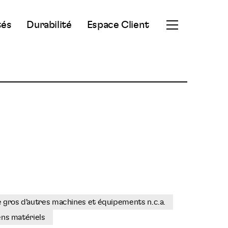
tés
Durabilité
Espace Client
Ouvrir
le
menu
secondaire
ros d'autres machines et équipements n.c.a.
ens matériels