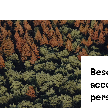
Bes
acc
pers