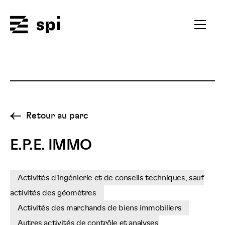
Spi
Ouvrir
le
menu
secondai
Retour au parc
E.P.E. IMMO
Activités d'ingénierie et de conseils techniques, sauf
activités des géomètres
Activités des marchands de biens immobiliers
Autres activités de contrôle et analyses