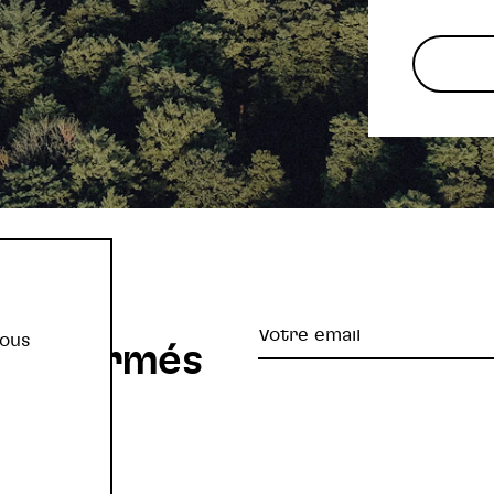
re
Votre
vous
z informés
email