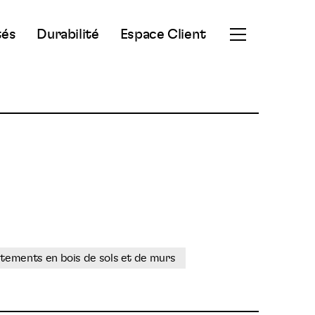
tés
Durabilité
Espace Client
Ouvrir
le
menu
secondaire
tements en bois de sols et de murs