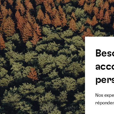
Bes
acc
pers
Nos exper
réponden