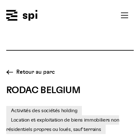
Spi
Ouvrir
le
menu
secondai
Retour au parc
RODAC BELGIUM
Activités des sociétés holding
Location et exploitation de biens immobiliers non
résidentiels propres ou loués, sauf terrains