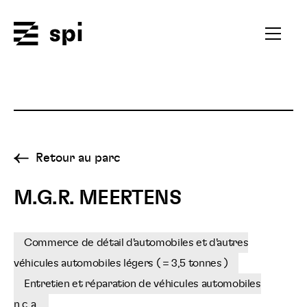
Spi
Ouvrir
le
menu
secondai
Retour au parc
M.G.R. MEERTENS
Commerce de détail d'automobiles et d'autres
véhicules automobiles légers ( = 3,5 tonnes )
Entretien et réparation de véhicules automobiles
n.c.a.