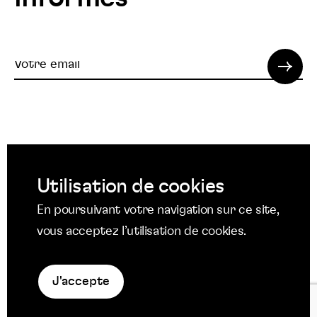
Votre
email
© 2022 SPI. Tous droits réservés.
Utilisation de cookies
Suivez
Suivez
Suivez
En poursuivant votre navigation sur ce site,
nous
nous
nous
Suivez
vous acceptez l’utilisation de cookies.
Mentions légales
sur
sur
sur
nous
Protection des données
Facebook
Twitter
YouTube
sur
Politique en matière de cookies
LinkedIn
J'accepte
La
niche