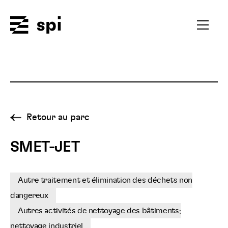
Spi
Ouvrir
le
menu
secondai
Retour au parc
SMET-JET
Autre traitement et élimination des déchets non
dangereux
Autres activités de nettoyage des bâtiments;
nettoyage industriel