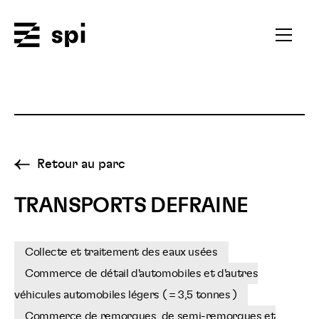
Spi
Ouvrir
le
menu
secondai
Retour au parc
TRANSPORTS DEFRAINE
Collecte et traitement des eaux usées
Commerce de détail d'automobiles et d'autres
véhicules automobiles légers ( = 3,5 tonnes )
Commerce de remorques, de semi-remorques et