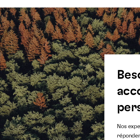
Bes
acc
pers
Nos exper
réponden