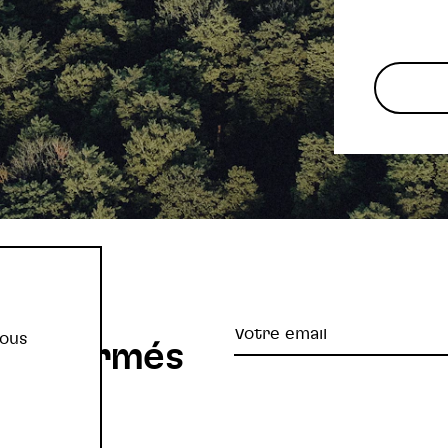
re
Votre
vous
z informés
email