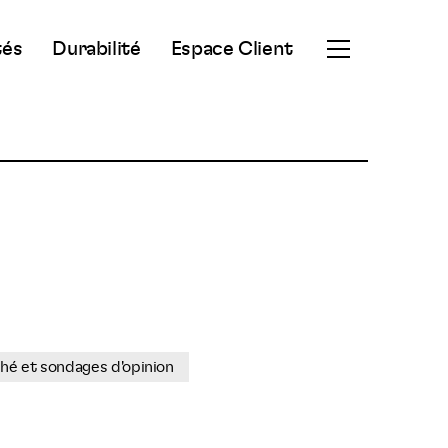
tés
Durabilité
Espace Client
Ouvrir
le
menu
secondaire
hé et sondages d'opinion