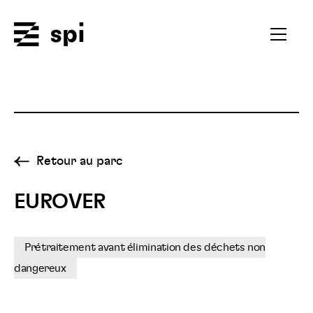
Spi
Ouvrir
le
menu
secondai
Retour au parc
EUROVER
Prétraitement avant élimination des déchets non
dangereux