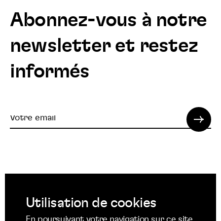
Abonnez-vous à notre
newsletter et restez
informés
Votre
email
© 2022 SPI. Tous droits réservés.
Utilisation de cookies
Suivez
Suivez
Suivez
En poursuivant votre navigation sur ce site,