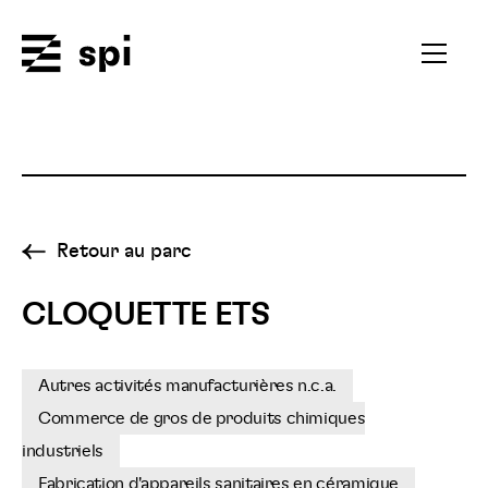
Spi
Ouvrir
le
menu
secondai
Retour au parc
CLOQUETTE ETS
Autres activités manufacturières n.c.a.
Commerce de gros de produits chimiques
industriels
Fabrication d'appareils sanitaires en céramique