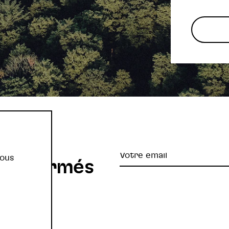
re
Votre
vous
z informés
email