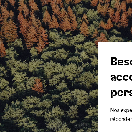
Bes
acc
pers
Nos exper
réponden