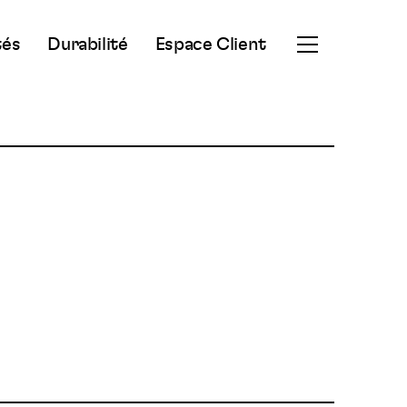
tés
Durabilité
Espace Client
Ouvrir
le
menu
secondaire