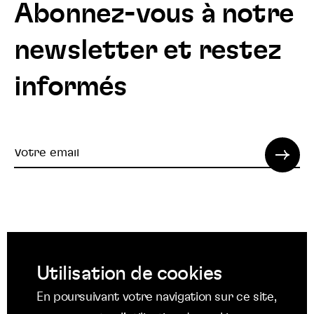
Abonnez-vous à notre
newsletter et restez
informés
Votre
email
© 2022 SPI. Tous droits réservés.
Utilisation de cookies
Suivez
Suivez
Suivez
En poursuivant votre navigation sur ce site,
nous
nous
nous
Suivez