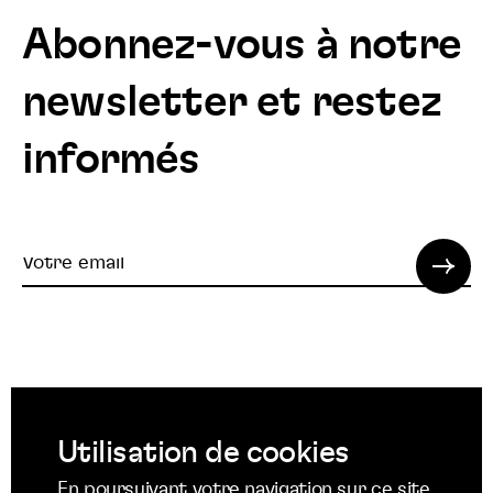
Abonnez-vous à notre
newsletter et restez
informés
Votre
email
© 2022 SPI. Tous droits réservés.
Utilisation de cookies
Suivez
Suivez
Suivez
En poursuivant votre navigation sur ce site,