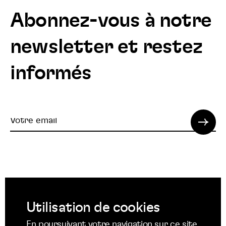
Abonnez-vous à notre
newsletter et restez
informés
Votre
email
© 2022 SPI. Tous droits réservés.
Utilisation de cookies
Suivez
Suivez
Suivez
En poursuivant votre navigation sur ce site,