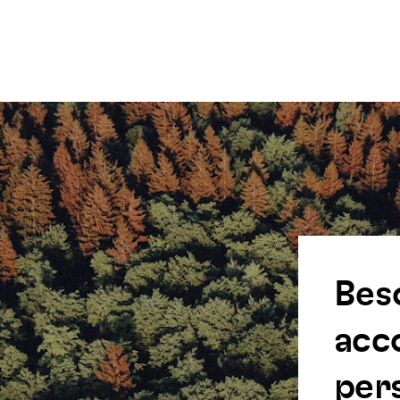
Bes
acc
pers