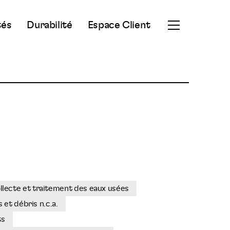
tés
Durabilité
Espace Client
Ouvrir
le
menu
secondaire
llecte et traitement des eaux usées
et débris n.c.a.
ts