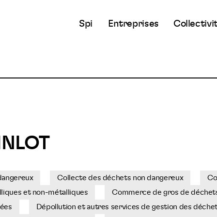
Spi
Entreprises
Collectivi
TINLOT
 dangereux
Collecte des déchets non dangereux
Co
liques et non-métalliques
Commerce de gros de déchets 
sées
Dépollution et autres services de gestion des déche