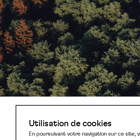
Abonnez-vous à not
Utilisation de cookies
En poursuivant votre navigation sur ce site, 
newsletter et reste